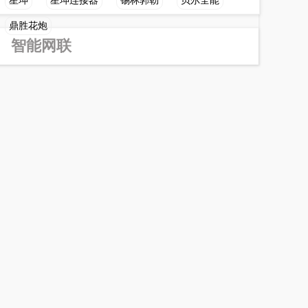
星坤
星坤连接器
锡林郭勒
贝尔全能
鼎胜花炮
智能网联