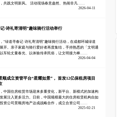
，共践文明新风。 活动现场春意盎然、热闹非凡……
2026-04-11
春记·诗礼寄清明”趣味骑行活动举行
日，“绿道寻春记·诗礼寄清明”趣味骑行活动，在成都环城绿道
展开。亲子家庭与骑行爱好者再度集结，手持熟悉的「文明通
以车轮丈量春光、以体验传承民俗，让文明接力棒……
2026-04-04
景顺成立资管平台“星耀如景”， 首发12亿保租房项目
京
5年，中国住房租赁市场迎来多重变化，新平台、新模式的加速构
发展注入更多活力。日前，中国规模最大的住房租赁机构自如
投资公司景顺房地产达成战略合作，成立合资公司……
2025-02-21