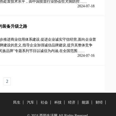
伤处置技术水平，由中国疫苗行业协会狂犬病防控……
2024-07-18
的装备升级之路
步推进商业信用体系建设,促进企业诚实守信经营,面向企业普
牌建设的意义,指导企业加强诚信品牌建设,提升其整体竞争
的民族品牌”专题系列节目以诚信为内涵,在全国范围……
2024-07-16
2
民生
汽车
社会
科技
经济
能源
财经
© 2024 西部生活网 All Rights Reserved.