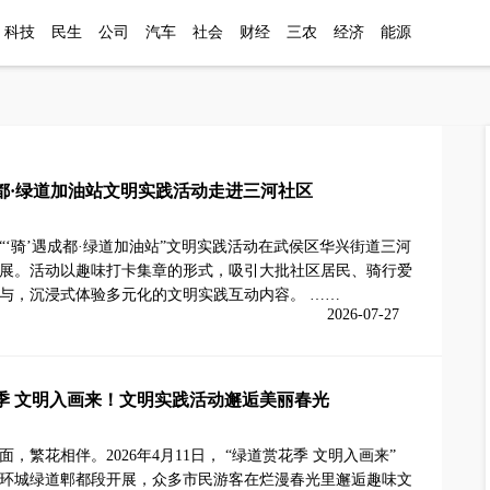
科技
民生
公司
汽车
社会
财经
三农
经济
能源
成都·绿道加油站文明实践活动走进三河社区
“‘骑’遇成都·绿道加油站”文明实践活动在武侯区华兴街道三河
展。活动以趣味打卡集章的形式，吸引大批社区居民、骑行爱
与，沉浸式体验多元化的文明实践互动内容。 ……
2026-07-27
季 文明入画来！文明实践活动邂逅美丽春光
面，繁花相伴。2026年4月11日， “绿道赏花季 文明入画来”
环城绿道郫都段开展，众多市民游客在烂漫春光里邂逅趣味文