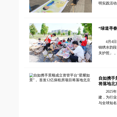
明实践活动
“绿道寻
4月4
锦绣水韵段
关护照」，
自如携手
将落地北
202
建，为行业
与全球知名