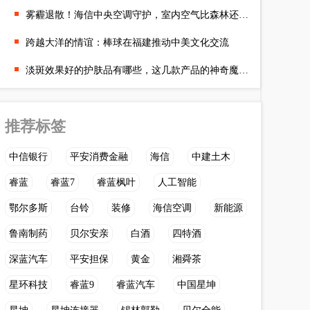
雾霾退散！海信中央空调守护，室内空气比森林还清新
跨越大洋的情谊：棒球在福建推动中美文化交流
淡斑效果好的护肤品有哪些，这几款产品的神奇魔力让斑点消失
推荐标签
中信银行
平安消费金融
海信
中建土木
睿蓝
睿蓝7
睿蓝枫叶
人工智能
鄂尔多斯
台铃
装修
海信空调
新能源
鲁南制药
贝尔安亲
白酒
四特酒
深蓝汽车
平安担保
黄金
湘舜茶
星环科技
睿蓝9
睿蓝汽车
中国星坤