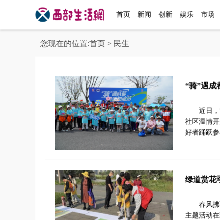
首页
新闻
创新
娱乐
市场
您现在的位置:
首页
> 民生
“骑”遇
近日，
社区温情开
好者踊跃参
绿道赏花
春风拂
主题活动在