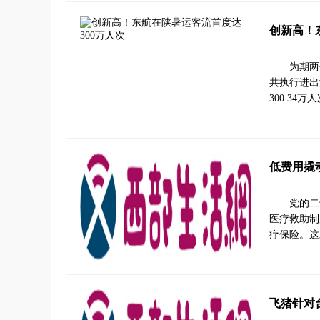
创新高！
为期两
共执行进出港
300.34
低费用撬
党的二
医疗救助制
疗保险。这
飞猪针对