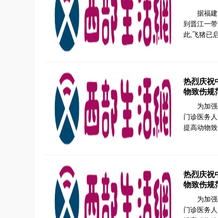
据福建
到晋江一带
此,飞猪已
热烈庆祝
物致伤规
为加强
门诊医务人
提高动物致
热烈庆祝
物致伤规
为加强
门诊医务人