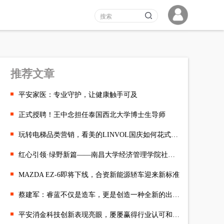
推荐文章
平安家医：专业守护，让健康触手可及
正式授聘！王中念担任泰国西北大学博士生导师
玩转电梯品类营销，看美的LINVOL国庆如何花式整活?
红心引领·绿野新篇——南昌大学经济管理学院社会实践队深入吉安市
MAZDA EZ-6即将下线，合资新能源轿车迎来新标准
蔡建军：睿蓝不仅是造车，更是创造一种全新的出行体验
平安消金科技创新表现亮眼，屡屡赢得行业认可和肯定