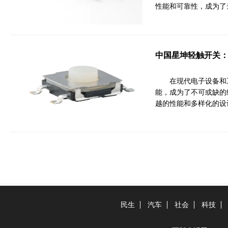
性能和可靠性，成为了
中国星坤轻触开关
在现代电子设备和
能，成为了不可或缺的
越的性能和多样化的设
民生
汽车
社会
科技