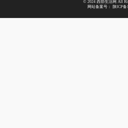
© 2024 西部生活网 All Righ
网站备案号：
陕ICP备1