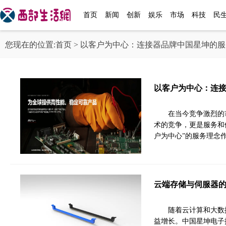
首页
新闻
创新
娱乐
市场
科技
民
您现在的位置:
首页
> 以客户为中心：连接器品牌中国星坤的
以客户为中心：连
在当今竞争激烈的
术的竞争，更是服务和
户为中心”的服务理念
云端存储与伺服器的
随着云计算和大数
益增长。中国星坤电子推出