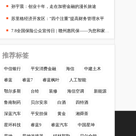
孙宇晨：创业十年，走在加密金融的漫长旅途
苏里格经济开发区：“四个注重”提高财务管理水平
7.8全国保险公众宣传日 | 赣州惠民保——为您和家人的健康保驾护航
推荐标签
中信银行
平安消费金融
海信
中建土木
睿蓝
睿蓝7
睿蓝枫叶
人工智能
鄂尔多斯
台铃
装修
海信空调
新能源
鲁南制药
贝尔安亲
白酒
四特酒
深蓝汽车
平安担保
黄金
湘舜茶
星环科技
睿蓝9
睿蓝汽车
中国星坤