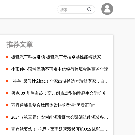
推荐文章
​极狐汽车科技引领 极狐汽车考拉卓越性能铸就家庭用车首选
小币种小语种保函不再难中信银行跨境金融覆盖全球
“神兽”暑假计划ing！全家出游首选奇瑞舒享家，自在舒心快乐一夏
领克 09 坠崖奇迹：高比例热成型钢撑起生命防护伞
万丹通能量复合肽固体饮料获香港“优质正印”
2024（第三届）农村能源发展大会暨清洁能源装备展览会倒计时7天
青春就要炫！ 菲尼卡西零延迟双模耳机Q5S炫彩上市！