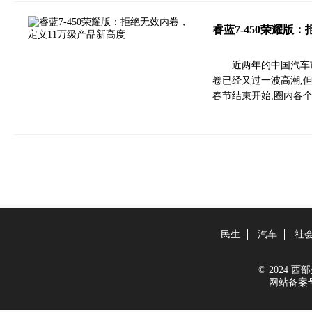
睿蓝7-450荣耀版
近两年的中国汽车
卷已经又过一波高潮,但
春节结束开始,圈内各
民生
汽车
社
© 2024 西部生
网站备案