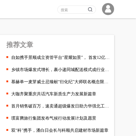
推荐文章
自如携手景顺成立资管平台“星耀如景”， 首发12亿保租房项目将落
乡镇市场爆发式增长，裹小递同城配送模式成行业新宠
慕赫单一麦芽威士忌臻献“衍化纪”大师联名概念限量系列
大咖齐聚重庆共话汽车新质生产力发展新篇章
首月销售破百万，速卖通超级爆发日助力华强北工厂抓住暑期商机
璞富腾旅行集团发布气候行动发展计划及愿景
双“科”携手，潘白日会长与科顺共启建材市场新篇章