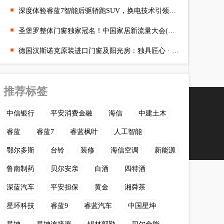
深度体验睿蓝7智能后驱轿跑SUV，换电技术引领未来
圣堡罗整体门窗独家冠名！中国家居新流量大会(广州站)圆满举办
德国汉斯诺克原装进口门窗及阳光房：独具匠心 · 定制极致
推荐标签
中信银行
平安消费金融
海信
中建土木
睿蓝
睿蓝7
睿蓝枫叶
人工智能
鄂尔多斯
台铃
装修
海信空调
新能源
鲁南制药
贝尔安亲
白酒
四特酒
深蓝汽车
平安担保
黄金
湘舜茶
星环科技
睿蓝9
睿蓝汽车
中国星坤