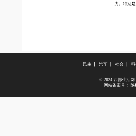
力。特别是
民生
汽车
社会
科
© 2024 西部生活网 All
网站备案号：
陕I