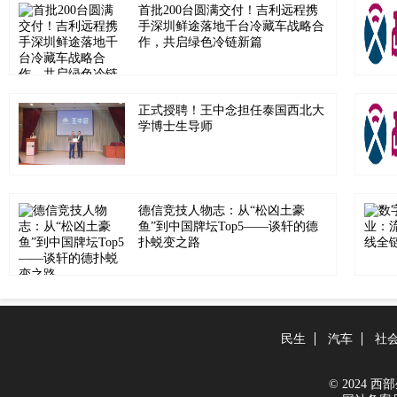
首批200台圆满交付！吉利远程携
手深圳鲜途落地千台冷藏车战略合
作，共启绿色冷链新篇
正式授聘！王中念担任泰国西北大
学博士生导师
德信竞技人物志：从“松凶土豪
鱼”到中国牌坛Top5——谈轩的德
扑蜕变之路
民生
汽车
社
© 2024 西部生