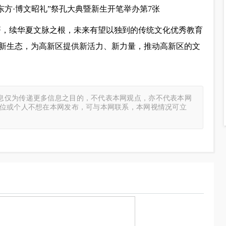
菁，续华夏文脉之根，未来有望以独到的传统文化优秀教育
新生态，为高新区提供新活力、新力量，推动高新区的文
息仅为传递更多信息之目的，不代表本网观点，亦不代表本网
单位或个人不想在本网发布，可与本网联系，本网视情况可立