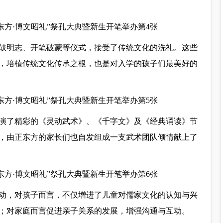
鼓明志、开笔破蒙等仪式，接受了传统文化的洗礼。这些
，培植传统文化传承之根，也是对入学的孩子们最美好的
演了精彩的《灵动武术》、《千字文》及《经典诵读》节
，由正东方的家长们也自发组成一支武术团队倾情献上了
动，对孩子而言，不仅增进了儿童对儒家文化的认知与兴
；对家庭而言促进亲子关系的发展，增强沟通与互动。