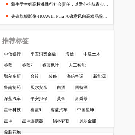
蒙牛学生奶高标准践行社会责任，以爱心护航青少年儿童健康成长
先锋旗舰影像-HUAWEI Pura 70锐意风向高端品鉴会圆满举行
推荐标签
中信银行
平安消费金融
海信
中建土木
睿蓝
睿蓝7
睿蓝枫叶
人工智能
鄂尔多斯
台铃
装修
海信空调
新能源
鲁南制药
贝尔安亲
白酒
四特酒
深蓝汽车
平安担保
黄金
湘舜茶
星环科技
睿蓝9
睿蓝汽车
中国星坤
星坤
星坤连接器
锡林郭勒
贝尔全能
鼎胜花炮