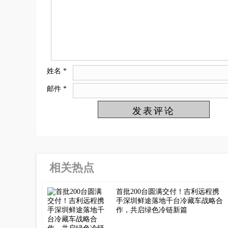
姓名
*
邮件
*
相关热点
首批200台圆满交付！吉利远程携
手深圳鲜途落地千台冷藏车战略合
作，共启绿色冷链新篇