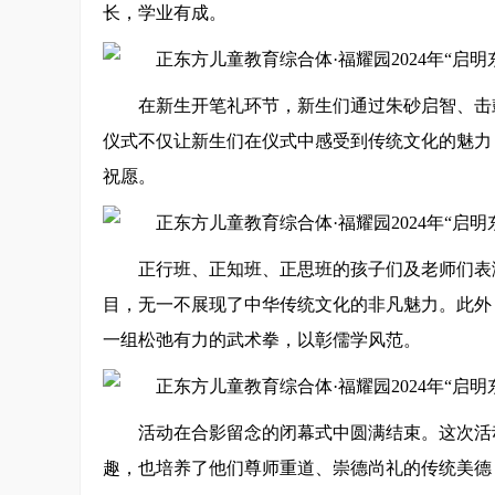
长，学业有成。
在新生开笔礼环节，新生们通过朱砂启智、击
仪式不仅让新生们在仪式中感受到传统文化的魅力
祝愿。
正行班、正知班、正思班的孩子们及老师们表
目，无一不展现了中华传统文化的非凡魅力。此外
一组松弛有力的武术拳，以彰儒学风范。
活动在合影留念的闭幕式中圆满结束。这次活
趣，也培养了他们尊师重道、崇德尚礼的传统美德