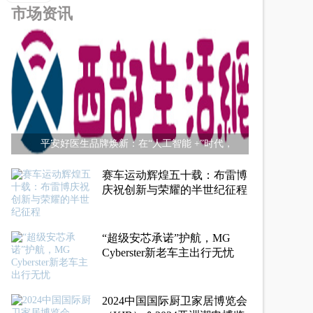
市场资讯
平安好医生品牌焕新：在“人工智能 +”时代，
赛车运动辉煌五十载：布雷博
庆祝创新与荣耀的半世纪征程
“超级安芯承诺”护航，MG
Cyberster新老车主出行无忧
2024中国国际厨卫家居博览会