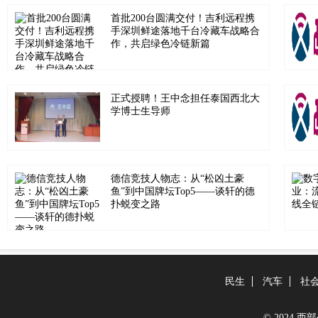
首批200台圆满交付！吉利远程携
手深圳鲜途落地千台冷藏车战略合
作，共启绿色冷链新篇
正式授聘！王中念担任泰国西北大
学博士生导师
德信竞技人物志：从“松凶土豪
鱼”到中国牌坛Top5——谈轩的德
扑蜕变之路
民生
汽车
社
© 2024 西部生