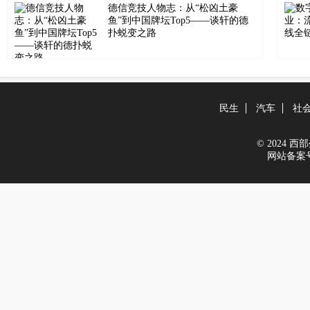
德信竞技人物志：从“松凶土豪
鱼”到中国牌坛Top5——谈轩的德
扑蜕变之路
民生
汽车
社
© 2024 西部生
网站备案